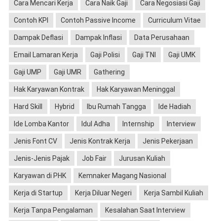
Cara Mencari Kerja
Cara Naik Gaji
Cara Negosiasi Gaji
Contoh KPI
Contoh Passive Income
Curriculum Vitae
Dampak Deflasi
Dampak Inflasi
Data Perusahaan
Email Lamaran Kerja
Gaji Polisi
Gaji TNI
Gaji UMK
Gaji UMP
Gaji UMR
Gathering
Hak Karyawan Kontrak
Hak Karyawan Meninggal
Hard Skill
Hybrid
Ibu Rumah Tangga
Ide Hadiah
Ide Lomba Kantor
Idul Adha
Internship
Interview
Jenis Font CV
Jenis Kontrak Kerja
Jenis Pekerjaan
Jenis-Jenis Pajak
Job Fair
Jurusan Kuliah
Karyawan di PHK
Kemnaker Magang Nasional
Kerja di Startup
Kerja Diluar Negeri
Kerja Sambil Kuliah
Kerja Tanpa Pengalaman
Kesalahan Saat Interview