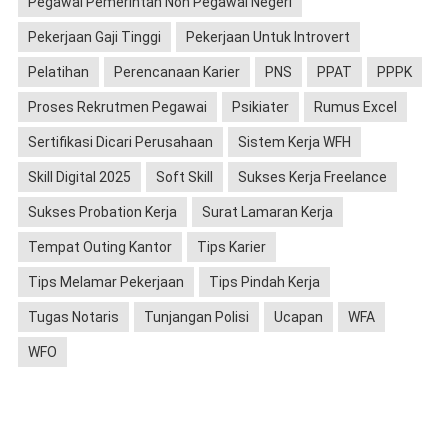
Pegawai Pemerintah Non Pegawai Negeri
Pekerjaan Gaji Tinggi
Pekerjaan Untuk Introvert
Pelatihan
Perencanaan Karier
PNS
PPAT
PPPK
Proses Rekrutmen Pegawai
Psikiater
Rumus Excel
Sertifikasi Dicari Perusahaan
Sistem Kerja WFH
Skill Digital 2025
Soft Skill
Sukses Kerja Freelance
Sukses Probation Kerja
Surat Lamaran Kerja
Tempat Outing Kantor
Tips Karier
Tips Melamar Pekerjaan
Tips Pindah Kerja
Tugas Notaris
Tunjangan Polisi
Ucapan
WFA
WFO