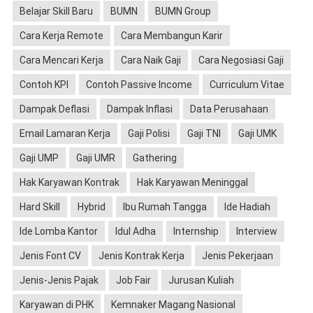
Belajar Skill Baru
BUMN
BUMN Group
Cara Kerja Remote
Cara Membangun Karir
Cara Mencari Kerja
Cara Naik Gaji
Cara Negosiasi Gaji
Contoh KPI
Contoh Passive Income
Curriculum Vitae
Dampak Deflasi
Dampak Inflasi
Data Perusahaan
Email Lamaran Kerja
Gaji Polisi
Gaji TNI
Gaji UMK
Gaji UMP
Gaji UMR
Gathering
Hak Karyawan Kontrak
Hak Karyawan Meninggal
Hard Skill
Hybrid
Ibu Rumah Tangga
Ide Hadiah
Ide Lomba Kantor
Idul Adha
Internship
Interview
Jenis Font CV
Jenis Kontrak Kerja
Jenis Pekerjaan
Jenis-Jenis Pajak
Job Fair
Jurusan Kuliah
Karyawan di PHK
Kemnaker Magang Nasional