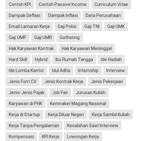
Contoh KPI
Contoh Passive Income
Curriculum Vitae
Dampak Deflasi
Dampak Inflasi
Data Perusahaan
Email Lamaran Kerja
Gaji Polisi
Gaji TNI
Gaji UMK
Gaji UMP
Gaji UMR
Gathering
Hak Karyawan Kontrak
Hak Karyawan Meninggal
Hard Skill
Hybrid
Ibu Rumah Tangga
Ide Hadiah
Ide Lomba Kantor
Idul Adha
Internship
Interview
Jenis Font CV
Jenis Kontrak Kerja
Jenis Pekerjaan
Jenis-Jenis Pajak
Job Fair
Jurusan Kuliah
Karyawan di PHK
Kemnaker Magang Nasional
Kerja di Startup
Kerja Diluar Negeri
Kerja Sambil Kuliah
Kerja Tanpa Pengalaman
Kesalahan Saat Interview
Kompensasi
KPI Kerja
Lowongan Kerja