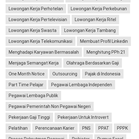
Lowongan Kerja Perhotelan
Lowongan Kerja Perkebunan
Lowongan Kerja Pertelevisian
Lowongan Kerja Ritel
Lowongan Kerja Swasta
Lowongan Kerja Tambang
Lowongan Kerja Telekomunikasi
Membuat Profil Linkedin
Menghadapi Karyawan Bermasalah
Menghitung PPh 21
Menjaga Semangat Kerja
Olahraga Berdasarkan Gaji
One Month Notice
Outsourcing
Pajak di Indonesia
Part Time Pelajar
Pegawai Lembaga Independen
Pegawai Lembaga Publik
Pegawai Pemerintah Non Pegawai Negeri
Pekerjaan Gaji Tinggi
Pekerjaan Untuk Introvert
Pelatihan
Perencanaan Karier
PNS
PPAT
PPPK
Proses Rekrutmen Pegawai
Psikiater
Rumus Excel