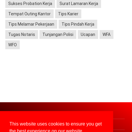
Sukses Probation Kerja
Surat Lamaran Kerja
Tempat Outing Kantor
Tips Karier
Tips Melamar Pekerjaan
Tips Pindah Kerja
Tugas Notaris
Tunjangan Polisi
Ucapan
WFA
WFO
About
Contact
This website uses cookies to ensure you get
Sitemap
Disclaimer
the best experience on our website.