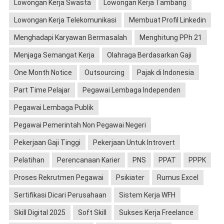
Lowongan Kerja Swasta
Lowongan Kerja Tambang
Lowongan Kerja Telekomunikasi
Membuat Profil Linkedin
Menghadapi Karyawan Bermasalah
Menghitung PPh 21
Menjaga Semangat Kerja
Olahraga Berdasarkan Gaji
One Month Notice
Outsourcing
Pajak di Indonesia
Part Time Pelajar
Pegawai Lembaga Independen
Pegawai Lembaga Publik
Pegawai Pemerintah Non Pegawai Negeri
Pekerjaan Gaji Tinggi
Pekerjaan Untuk Introvert
Pelatihan
Perencanaan Karier
PNS
PPAT
PPPK
Proses Rekrutmen Pegawai
Psikiater
Rumus Excel
Sertifikasi Dicari Perusahaan
Sistem Kerja WFH
Skill Digital 2025
Soft Skill
Sukses Kerja Freelance