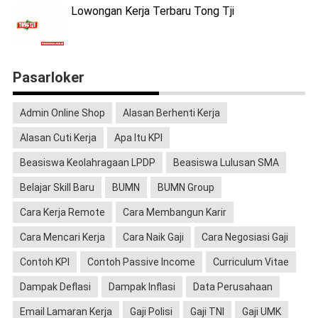
Lowongan Kerja Terbaru Tong Tji
Pasarloker
Admin Online Shop
Alasan Berhenti Kerja
Alasan Cuti Kerja
Apa Itu KPI
Beasiswa Keolahragaan LPDP
Beasiswa Lulusan SMA
Belajar Skill Baru
BUMN
BUMN Group
Cara Kerja Remote
Cara Membangun Karir
Cara Mencari Kerja
Cara Naik Gaji
Cara Negosiasi Gaji
Contoh KPI
Contoh Passive Income
Curriculum Vitae
Dampak Deflasi
Dampak Inflasi
Data Perusahaan
Email Lamaran Kerja
Gaji Polisi
Gaji TNI
Gaji UMK