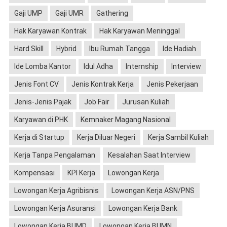
Gaji UMP
Gaji UMR
Gathering
Hak Karyawan Kontrak
Hak Karyawan Meninggal
Hard Skill
Hybrid
Ibu Rumah Tangga
Ide Hadiah
Ide Lomba Kantor
Idul Adha
Internship
Interview
Jenis Font CV
Jenis Kontrak Kerja
Jenis Pekerjaan
Jenis-Jenis Pajak
Job Fair
Jurusan Kuliah
Karyawan di PHK
Kemnaker Magang Nasional
Kerja di Startup
Kerja Diluar Negeri
Kerja Sambil Kuliah
Kerja Tanpa Pengalaman
Kesalahan Saat Interview
Kompensasi
KPI Kerja
Lowongan Kerja
Lowongan Kerja Agribisnis
Lowongan Kerja ASN/PNS
Lowongan Kerja Asuransi
Lowongan Kerja Bank
Lowongan Kerja BUMD
Lowongan Kerja BUMN