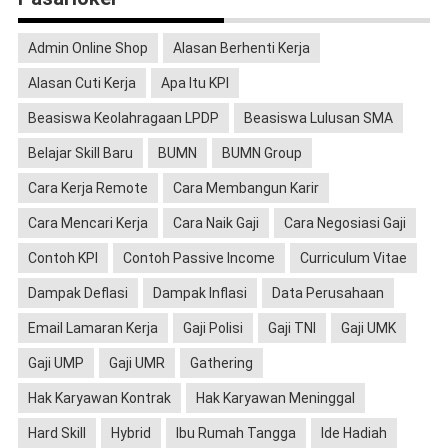
Admin Online Shop
Alasan Berhenti Kerja
Alasan Cuti Kerja
Apa Itu KPI
Beasiswa Keolahragaan LPDP
Beasiswa Lulusan SMA
Belajar Skill Baru
BUMN
BUMN Group
Cara Kerja Remote
Cara Membangun Karir
Cara Mencari Kerja
Cara Naik Gaji
Cara Negosiasi Gaji
Contoh KPI
Contoh Passive Income
Curriculum Vitae
Dampak Deflasi
Dampak Inflasi
Data Perusahaan
Email Lamaran Kerja
Gaji Polisi
Gaji TNI
Gaji UMK
Gaji UMP
Gaji UMR
Gathering
Hak Karyawan Kontrak
Hak Karyawan Meninggal
Hard Skill
Hybrid
Ibu Rumah Tangga
Ide Hadiah