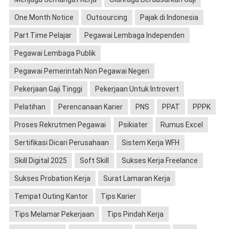
One Month Notice
Outsourcing
Pajak di Indonesia
Part Time Pelajar
Pegawai Lembaga Independen
Pegawai Lembaga Publik
Pegawai Pemerintah Non Pegawai Negeri
Pekerjaan Gaji Tinggi
Pekerjaan Untuk Introvert
Pelatihan
Perencanaan Karier
PNS
PPAT
PPPK
Proses Rekrutmen Pegawai
Psikiater
Rumus Excel
Sertifikasi Dicari Perusahaan
Sistem Kerja WFH
Skill Digital 2025
Soft Skill
Sukses Kerja Freelance
Sukses Probation Kerja
Surat Lamaran Kerja
Tempat Outing Kantor
Tips Karier
Tips Melamar Pekerjaan
Tips Pindah Kerja