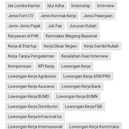
Ide Lomba Kantor
Idul Adha
Internship
Interview
Jenis Font CV
Jenis Kontrak Kerja
Jenis Pekerjaan
Jenis-Jenis Pajak
Job Fair
Jurusan Kuliah
Karyawan di PHK
Kemnaker Magang Nasional
Kerja di Startup
Kerja Diluar Negeri
Kerja Sambil Kuliah
Kerja Tanpa Pengalaman
Kesalahan Saat Interview
Kompensasi
KPI Kerja
Lowongan Kerja
Lowongan Kerja Agribisnis
Lowongan Kerja ASN/PNS
Lowongan Kerja Asuransi
Lowongan Kerja Bank
Lowongan Kerja BUMD
Lowongan Kerja BUMN
Lowongan Kerja Distributor
Lowongan Kerja F&B
Lowongan Kerja Infrastruktur
Lowongan Kerja Internasional
Lowongan Kerja Konstruksi