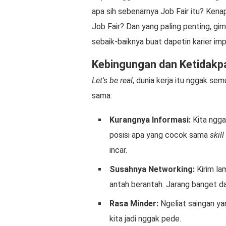
apa sih sebenarnya Job Fair itu? Ken
Job Fair? Dan yang paling penting, gima
sebaik-baiknya buat dapetin karier impi
Kebingungan dan Ketidakpa
Let's be real
, dunia kerja itu nggak se
sama:
Kurangnya Informasi:
Kita ngga
posisi apa yang cocok sama
skill
incar.
Susahnya Networking:
Kirim la
antah berantah. Jarang banget d
Rasa Minder:
Ngeliat saingan yan
kita jadi nggak pede.