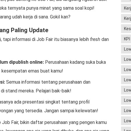
ka ternyata punya minat yang sama soal kopi!
Ker
rang udah kerja di sana. Gokil kan?
Ker
Kes
yang Paling Update
api informasi di Job Fair itu biasanya lebih
fresh
dan
KPI
Low
Low
um dipublish online:
Perusahaan kadang suka buka
Low
Ini kesempatan emas buat kamu!
Low
si:
Semua informasi tentang perusahaan dan
Low
di stand mereka. Pelajari baik-baik!
Low
asanya ada presentasi singkat tentang profil
owongan yang tersedia. Jangan sampai kelewatan!
Low
Low
Job Fair, bikin daftar perusahaan yang pengen kamu