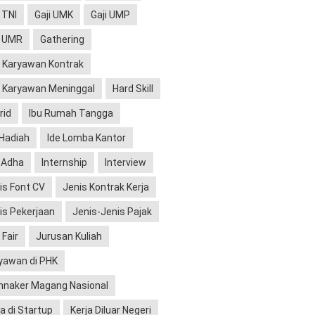
 TNI
Gaji UMK
Gaji UMP
i UMR
Gathering
 Karyawan Kontrak
 Karyawan Meninggal
Hard Skill
rid
Ibu Rumah Tangga
 Hadiah
Ide Lomba Kantor
l Adha
Internship
Interview
is Font CV
Jenis Kontrak Kerja
is Pekerjaan
Jenis-Jenis Pajak
 Fair
Jurusan Kuliah
yawan di PHK
naker Magang Nasional
ja di Startup
Kerja Diluar Negeri