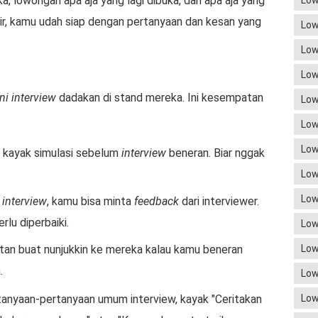
a, lowongan apa aja yang lagi dibuka, dan apa aja yang
Low
 Fair, kamu udah siap dengan pertanyaan dan kesan yang
Low
Low
Low
ni interview
dadakan di stand mereka. Ini kesempatan
Low
Low
Low
i kayak simulasi sebelum
interview
beneran. Biar nggak
Low
Low
 interview
, kamu bisa minta
feedback
dari interviewer.
lu diperbaiki.
Low
n buat nunjukkin ke mereka kalau kamu beneran
Low
.
Low
tanyaan-pertanyaan umum interview, kayak "Ceritakan
Low