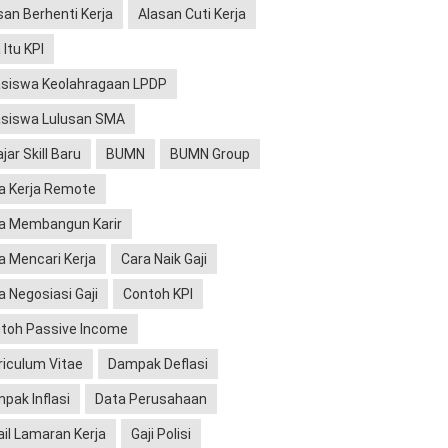
san Berhenti Kerja
Alasan Cuti Kerja
 Itu KPI
siswa Keolahragaan LPDP
siswa Lulusan SMA
jar Skill Baru
BUMN
BUMN Group
a Kerja Remote
a Membangun Karir
a Mencari Kerja
Cara Naik Gaji
a Negosiasi Gaji
Contoh KPI
toh Passive Income
riculum Vitae
Dampak Deflasi
pak Inflasi
Data Perusahaan
il Lamaran Kerja
Gaji Polisi