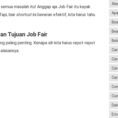
Ala
t semua masalah itu! Anggap aja Job Fair itu kayak
Apa
api, biar
shortcut
ini beneran efektif, kita harus tahu
Bea
Bea
n Tujuan Job Fair
Bela
ng paling penting. Kenapa sih kita harus repot-repot
Car
 alasannya:
Car
Car
Car
Con
Cur
Dam
Ema