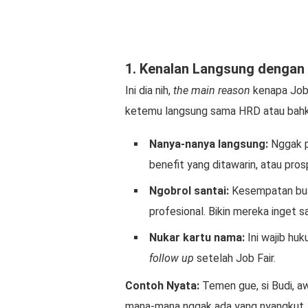
1. Kenalan Langsung dengan
Ini dia nih,
the main reason
kenapa Job 
ketemu langsung sama HRD atau bahka
Nanya-nanya langsung:
Nggak p
benefit yang ditawarin, atau prosp
Ngobrol santai:
Kesempatan buat
profesional. Bikin mereka inget 
Nukar kartu nama:
Ini wajib hu
follow up
setelah Job Fair.
Contoh Nyata:
Temen gue, si Budi, aw
mana-mana nggak ada yang nyangkut. Eh