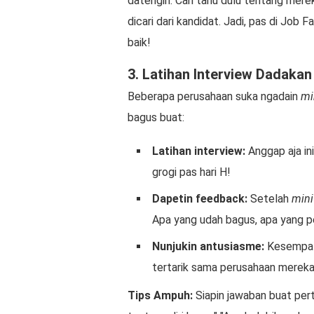
datengin. Cari tahu dulu tentang merek
dicari dari kandidat. Jadi, pas di Job
baik!
3. Latihan Interview Dadakan
Beberapa perusahaan suka ngadain
mi
bagus buat:
Latihan interview:
Anggap aja in
grogi pas hari H!
Dapetin feedback:
Setelah
mini
Apa yang udah bagus, apa yang per
Nunjukin antusiasme:
Kesempata
tertarik sama perusahaan mereka
Tips Ampuh:
Siapin jawaban buat per