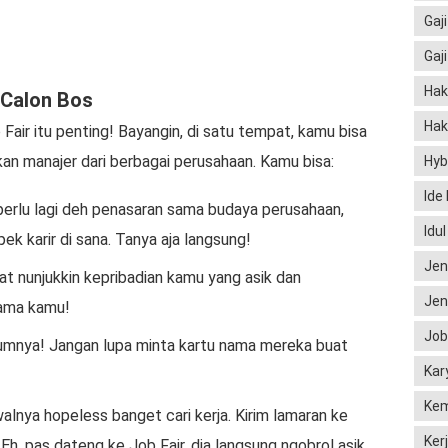
Gaji
Gaj
Hak
 Calon Bos
Hak
Fair itu penting! Bayangin, di satu tempat, kamu bisa
n manajer dari berbagai perusahaan. Kamu bisa:
Hyb
Ide
erlu lagi deh penasaran sama budaya perusahaan,
Idu
ek karir di sana. Tanya aja langsung!
Jen
 nunjukkin kepribadian kamu yang asik dan
Jen
sama kamu!
Job
kumnya! Jangan lupa minta kartu nama mereka buat
Kar
Kem
alnya hopeless banget cari kerja. Kirim lamaran ke
Ker
, pas dateng ke Job Fair, dia langsung ngobrol asik