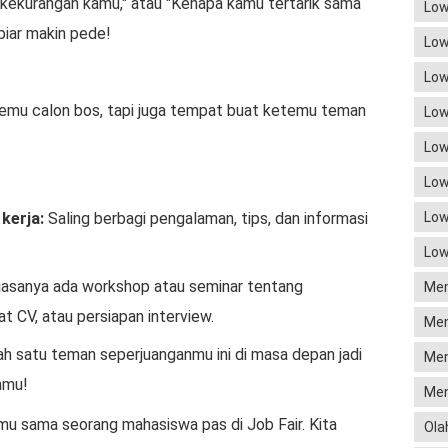
n kekurangan kamu," atau "Kenapa kamu tertarik sama
Low
 biar makin pede!
Low
Low
emu calon bos, tapi juga tempat buat ketemu teman
Low
Low
Low
kerja:
Saling berbagi pengalaman, tips, dan informasi
Low
Low
asanya ada workshop atau seminar tentang
Mem
 CV, atau persiapan interview.
Men
ah satu teman seperjuanganmu ini di masa depan jadi
Men
nmu!
Men
mu sama seorang mahasiswa pas di Job Fair. Kita
Ola