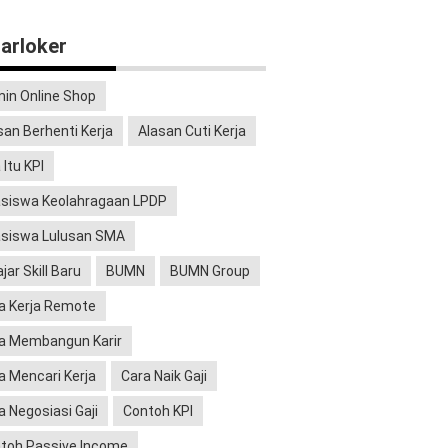
arloker
in Online Shop
san Berhenti Kerja
Alasan Cuti Kerja
 Itu KPI
siswa Keolahragaan LPDP
siswa Lulusan SMA
jar Skill Baru
BUMN
BUMN Group
a Kerja Remote
a Membangun Karir
a Mencari Kerja
Cara Naik Gaji
a Negosiasi Gaji
Contoh KPI
toh Passive Income