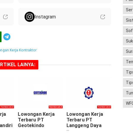
Ser
Instagram
Sis
Soft
Telegram
Suk
ngan Kerja Kontraktor
Sur
Tem
RTIKEL LAINYA:
Tip
Tip
Tun
WF
rja
Lowongan Kerja
Lowongan Kerja
Terbaru PT
Terbaru PT
andiri
Geotekindo
Langgeng Daya
Agrindo