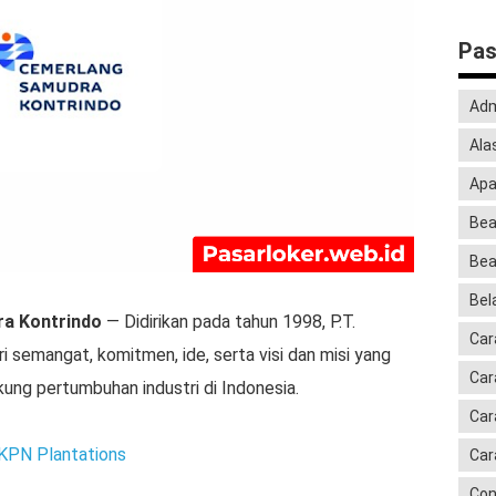
Pas
Adm
Ala
Apa
Bea
Bea
Bela
ra Kontrindo
— Didirikan pada tahun 1998, P.T.
Car
i semangat, komitmen, ide, serta visi dan misi yang
Car
kung pertumbuhan industri di Indonesia.
Car
KPN Plantations
Car
Con