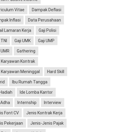
riculum Vitae
Dampak Deflasi
pak Inflasi
Data Perusahaan
il Lamaran Kerja
Gaji Polisi
 TNI
Gaji UMK
Gaji UMP
i UMR
Gathering
 Karyawan Kontrak
 Karyawan Meninggal
Hard Skill
rid
Ibu Rumah Tangga
 Hadiah
Ide Lomba Kantor
l Adha
Internship
Interview
is Font CV
Jenis Kontrak Kerja
is Pekerjaan
Jenis-Jenis Pajak