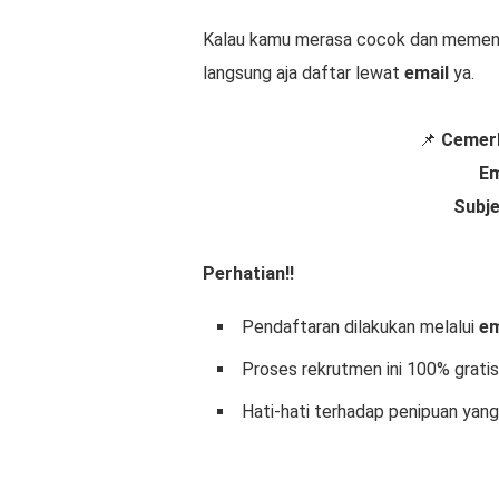
Kalau kamu merasa cocok dan memenuhi
langsung aja daftar lewat
email
ya.
📌
Cemerl
Em
Subj
Perhatian!!
Pendaftaran dilakukan melalui
em
Proses rekrutmen ini 100% gratis
Hati-hati terhadap penipuan ya