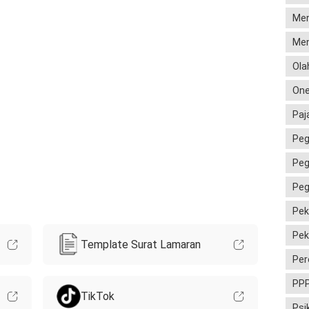
Men
Men
Ola
One
Paj
Peg
Peg
Peg
Pek
Pek
Template Surat Lamaran
Per
PP
TikTok
Psi