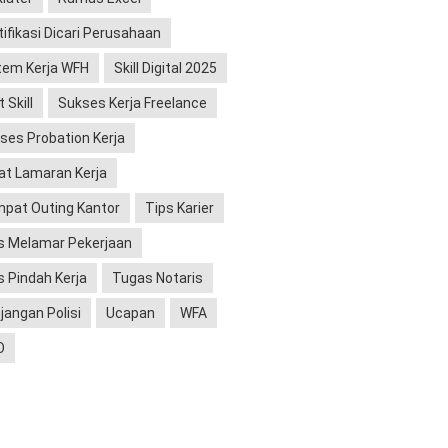
tifikasi Dicari Perusahaan
tem Kerja WFH
Skill Digital 2025
 Skill
Sukses Kerja Freelance
ses Probation Kerja
at Lamaran Kerja
pat Outing Kantor
Tips Karier
s Melamar Pekerjaan
s Pindah Kerja
Tugas Notaris
jangan Polisi
Ucapan
WFA
O