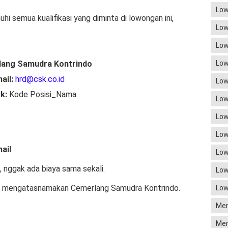
Low
 semua kualifikasi yang diminta di lowongan ini,
Low
Low
ang Samudra Kontrindo
Low
ail:
hrd@csk.co.id
Low
ek:
Kode Posisi_Nama
Low
Low
Low
ail
.
Low
, nggak ada biaya sama sekali.
Low
ng mengatasnamakan Cemerlang Samudra Kontrindo.
Low
Mem
Men