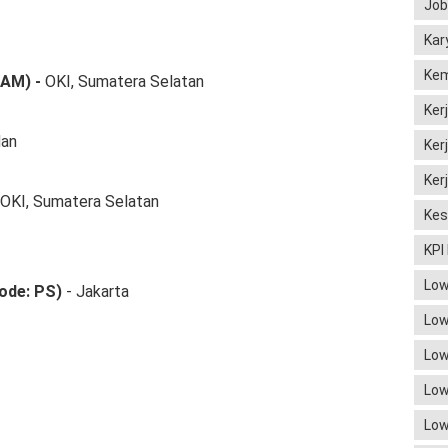
Job
Kar
Kem
 AM)
-
OKI, Sumatera Selatan
Ker
an
Ker
Ker
OKI, Sumatera Selatan
Kes
KPI
Low
Kode: PS)
- Jakarta
Low
Low
Low
Low