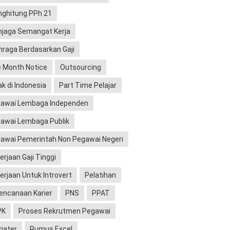
ghitung PPh 21
jaga Semangat Kerja
hraga Berdasarkan Gaji
 Month Notice
Outsourcing
ak di Indonesia
Part Time Pelajar
awai Lembaga Independen
awai Lembaga Publik
awai Pemerintah Non Pegawai Negeri
erjaan Gaji Tinggi
erjaan Untuk Introvert
Pelatihan
encanaan Karier
PNS
PPAT
PK
Proses Rekrutmen Pegawai
kiater
Rumus Excel