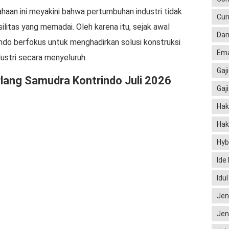
haan ini meyakini bahwa pertumbuhan industri tidak
Cur
ilitas yang memadai. Oleh karena itu, sejak awal
Dam
indo berfokus untuk menghadirkan solusi konstruksi
Ema
stri secara menyeluruh.
Gaji
ang Samudra Kontrindo Juli 2026
Gaj
Hak
Hak
Hyb
Ide
Idu
Jen
Jen