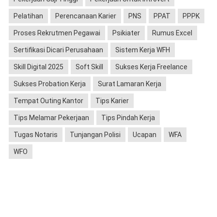
Pelatihan
Perencanaan Karier
PNS
PPAT
PPPK
Proses Rekrutmen Pegawai
Psikiater
Rumus Excel
Sertifikasi Dicari Perusahaan
Sistem Kerja WFH
Skill Digital 2025
Soft Skill
Sukses Kerja Freelance
Sukses Probation Kerja
Surat Lamaran Kerja
Tempat Outing Kantor
Tips Karier
Tips Melamar Pekerjaan
Tips Pindah Kerja
Tugas Notaris
Tunjangan Polisi
Ucapan
WFA
WFO