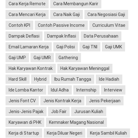
Cara Kerja Remote
Cara Membangun Karir
Cara Mencari Kerja
Cara Naik Gaji
Cara Negosiasi Gaji
Contoh KPI
Contoh Passive Income
Curriculum Vitae
Dampak Deflasi
Dampak Inflasi
Data Perusahaan
Email Lamaran Kerja
Gaji Polisi
Gaji TNI
Gaji UMK
Gaji UMP
Gaji UMR
Gathering
Hak Karyawan Kontrak
Hak Karyawan Meninggal
Hard Skill
Hybrid
Ibu Rumah Tangga
Ide Hadiah
Ide Lomba Kantor
Idul Adha
Internship
Interview
Jenis Font CV
Jenis Kontrak Kerja
Jenis Pekerjaan
Jenis-Jenis Pajak
Job Fair
Jurusan Kuliah
Karyawan di PHK
Kemnaker Magang Nasional
Kerja di Startup
Kerja Diluar Negeri
Kerja Sambil Kuliah