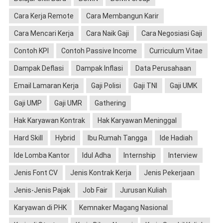
Cara Kerja Remote
Cara Membangun Karir
Cara Mencari Kerja
Cara Naik Gaji
Cara Negosiasi Gaji
Contoh KPI
Contoh Passive Income
Curriculum Vitae
Dampak Deflasi
Dampak Inflasi
Data Perusahaan
Email Lamaran Kerja
Gaji Polisi
Gaji TNI
Gaji UMK
Gaji UMP
Gaji UMR
Gathering
Hak Karyawan Kontrak
Hak Karyawan Meninggal
Hard Skill
Hybrid
Ibu Rumah Tangga
Ide Hadiah
Ide Lomba Kantor
Idul Adha
Internship
Interview
Jenis Font CV
Jenis Kontrak Kerja
Jenis Pekerjaan
Jenis-Jenis Pajak
Job Fair
Jurusan Kuliah
Karyawan di PHK
Kemnaker Magang Nasional