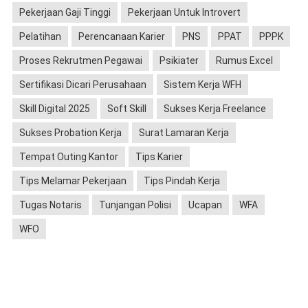
Pekerjaan Gaji Tinggi
Pekerjaan Untuk Introvert
Pelatihan
Perencanaan Karier
PNS
PPAT
PPPK
Proses Rekrutmen Pegawai
Psikiater
Rumus Excel
Sertifikasi Dicari Perusahaan
Sistem Kerja WFH
Skill Digital 2025
Soft Skill
Sukses Kerja Freelance
Sukses Probation Kerja
Surat Lamaran Kerja
Tempat Outing Kantor
Tips Karier
Tips Melamar Pekerjaan
Tips Pindah Kerja
Tugas Notaris
Tunjangan Polisi
Ucapan
WFA
WFO