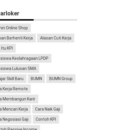
arloker
in Online Shop
san Berhenti Kerja
Alasan Cuti Kerja
 Itu KPI
siswa Keolahragaan LPDP
siswa Lulusan SMA
jar Skill Baru
BUMN
BUMN Group
a Kerja Remote
a Membangun Karir
a Mencari Kerja
Cara Naik Gaji
a Negosiasi Gaji
Contoh KPI
toh Passive Income