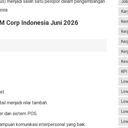
lus) menjadi salah satu pelopor dalam pengembangan
Job
esia.
Kar
M Corp Indonesia Juni 2026
Kem
Ker
Ker
Ker
Kes
KPI
Low
at.
Low
Low
ail menjadi nilai tambah.
Low
r dan sistem POS.
Low
emampuan komunikasi interpersonal yang baik.