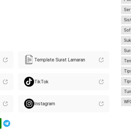
Ser
Sis
Soft
Suk
Sur
Template Surat Lamaran
Tem
Tip
TikTok
Tip
Tun
WF
Instagram
Telegram