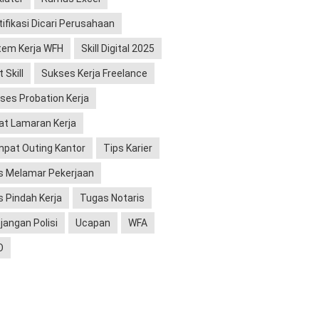
tifikasi Dicari Perusahaan
tem Kerja WFH
Skill Digital 2025
 Skill
Sukses Kerja Freelance
ses Probation Kerja
at Lamaran Kerja
pat Outing Kantor
Tips Karier
s Melamar Pekerjaan
s Pindah Kerja
Tugas Notaris
jangan Polisi
Ucapan
WFA
O