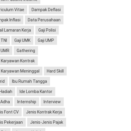
riculum Vitae
Dampak Deflasi
pak Inflasi
Data Perusahaan
il Lamaran Kerja
Gaji Polisi
 TNI
Gaji UMK
Gaji UMP
i UMR
Gathering
 Karyawan Kontrak
 Karyawan Meninggal
Hard Skill
rid
Ibu Rumah Tangga
 Hadiah
Ide Lomba Kantor
l Adha
Internship
Interview
is Font CV
Jenis Kontrak Kerja
is Pekerjaan
Jenis-Jenis Pajak