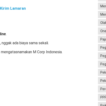
Men
Kirim Lamaran
Men
Ola
One
line
.
Paj
, nggak ada biaya sama sekali.
Peg
ng mengatasnamakan M Corp Indonesia.
Peg
Peg
Pek
Pek
Per
PP
Psi