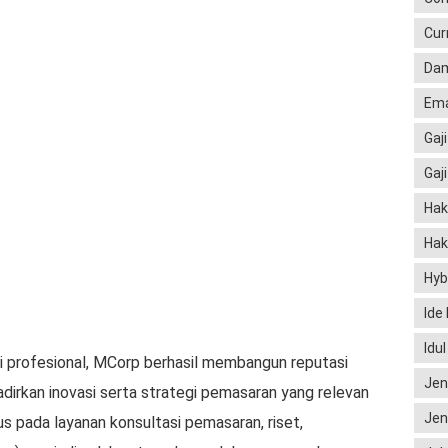
Cur
Dam
Ema
Gaji
Gaj
Hak
Hak
Hyb
Ide
Idu
i profesional, MCorp berhasil membangun reputasi
Jen
dirkan inovasi serta strategi pemasaran yang relevan
Jen
 pada layanan konsultasi pemasaran, riset,