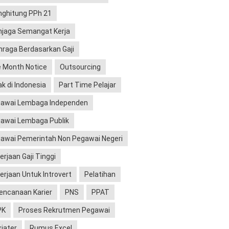
ghitung PPh 21
jaga Semangat Kerja
hraga Berdasarkan Gaji
 Month Notice
Outsourcing
ak di Indonesia
Part Time Pelajar
awai Lembaga Independen
awai Lembaga Publik
awai Pemerintah Non Pegawai Negeri
erjaan Gaji Tinggi
erjaan Untuk Introvert
Pelatihan
encanaan Karier
PNS
PPAT
PK
Proses Rekrutmen Pegawai
kiater
Rumus Excel