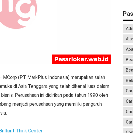
Pas
Adm
Ala
Apa
Bea
Bea
— MCorp (PT MarkPlus Indonesia) merupakan salah
Bela
emuka di Asia Tenggara yang telah dikenal luas dalam
Car
snis. Perusahaan ini didirikan pada tahun 1990 oleh
Car
bang menjadi perusahaan yang memiliki pengaruh
Car
sia.
Car
rilliant Think Center
Con