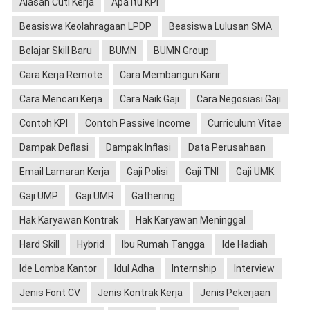
Alasan Cuti Kerja
Apa Itu KPI
Beasiswa Keolahragaan LPDP
Beasiswa Lulusan SMA
Belajar Skill Baru
BUMN
BUMN Group
Cara Kerja Remote
Cara Membangun Karir
Cara Mencari Kerja
Cara Naik Gaji
Cara Negosiasi Gaji
Contoh KPI
Contoh Passive Income
Curriculum Vitae
Dampak Deflasi
Dampak Inflasi
Data Perusahaan
Email Lamaran Kerja
Gaji Polisi
Gaji TNI
Gaji UMK
Gaji UMP
Gaji UMR
Gathering
Hak Karyawan Kontrak
Hak Karyawan Meninggal
Hard Skill
Hybrid
Ibu Rumah Tangga
Ide Hadiah
Ide Lomba Kantor
Idul Adha
Internship
Interview
Jenis Font CV
Jenis Kontrak Kerja
Jenis Pekerjaan