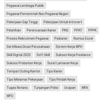
Pegawai Lembaga Publik
Pegawai Pemerintah Non Pegawai Negeri
Pekerjaan Gaji Tinggi
Pekerjaan Untuk Introvert
Pelatihan
Perencanaan Karier
PNS
PPAT
PPPK
Proses Rekrutmen Pegawai
Psikiater
Rumus Excel
Sertifikasi Dicari Perusahaan
Sistem Kerja WFH
Skill Digital 2025
Soft Skill
Sukses Kerja Freelance
Sukses Probation Kerja
Surat Lamaran Kerja
Tempat Outing Kantor
Tips Karier
Tips Melamar Pekerjaan
Tips Pindah Kerja
Tugas Notaris
Tunjangan Polisi
Ucapan
WFA
WFO