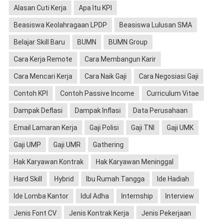
Alasan Cuti Kerja
Apa Itu KPI
Beasiswa Keolahragaan LPDP
Beasiswa Lulusan SMA
Belajar Skill Baru
BUMN
BUMN Group
Cara Kerja Remote
Cara Membangun Karir
Cara Mencari Kerja
Cara Naik Gaji
Cara Negosiasi Gaji
Contoh KPI
Contoh Passive Income
Curriculum Vitae
Dampak Deflasi
Dampak Inflasi
Data Perusahaan
Email Lamaran Kerja
Gaji Polisi
Gaji TNI
Gaji UMK
Gaji UMP
Gaji UMR
Gathering
Hak Karyawan Kontrak
Hak Karyawan Meninggal
Hard Skill
Hybrid
Ibu Rumah Tangga
Ide Hadiah
Ide Lomba Kantor
Idul Adha
Internship
Interview
Jenis Font CV
Jenis Kontrak Kerja
Jenis Pekerjaan