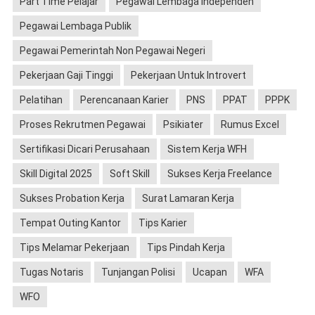
Part Time Pelajar
Pegawai Lembaga Independen
Pegawai Lembaga Publik
Pegawai Pemerintah Non Pegawai Negeri
Pekerjaan Gaji Tinggi
Pekerjaan Untuk Introvert
Pelatihan
Perencanaan Karier
PNS
PPAT
PPPK
Proses Rekrutmen Pegawai
Psikiater
Rumus Excel
Sertifikasi Dicari Perusahaan
Sistem Kerja WFH
Skill Digital 2025
Soft Skill
Sukses Kerja Freelance
Sukses Probation Kerja
Surat Lamaran Kerja
Tempat Outing Kantor
Tips Karier
Tips Melamar Pekerjaan
Tips Pindah Kerja
Tugas Notaris
Tunjangan Polisi
Ucapan
WFA
WFO