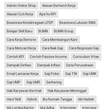
Admin Online Shop
Alasan Berhenti Kerja
Alasan Cuti Kerja
Apa Itu KPI
Beasiswa Keolahragaan LPDP
Beasiswa Lulusan SMA
Belajar Skill Baru
BUMN
BUMN Group
Cara Kerja Remote
Cara Membangun Karir
Cara Mencari Kerja
Cara Naik Gaji
Cara Negosiasi Gaji
Contoh KPI
Contoh Passive Income
Curriculum Vitae
Dampak Deflasi
Dampak Inflasi
Data Perusahaan
Email Lamaran Kerja
Gaji Polisi
Gaji TNI
Gaji UMK
Gaji UMP
Gaji UMR
Gathering
Hak Karyawan Kontrak
Hak Karyawan Meninggal
Hard Skill
Hybrid
Ibu Rumah Tangga
Ide Hadiah
Ide Lomba Kantor
Idul Adha
Internship
Interview