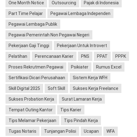
One Month Notice
Outsourcing
Pajak di Indonesia
Part Time Pelajar
Pegawai Lembaga Independen
Pegawai Lembaga Publik
Pegawai Pemerintah Non Pegawai Negeri
Pekerjaan Gaji Tinggi
Pekerjaan Untuk Introvert
Pelatihan
Perencanaan Karier
PNS
PPAT
PPPK
Proses Rekrutmen Pegawai
Psikiater
Rumus Excel
Sertifikasi Dicari Perusahaan
Sistem Kerja WFH
Skill Digital 2025
Soft Skill
Sukses Kerja Freelance
Sukses Probation Kerja
Surat Lamaran Kerja
Tempat Outing Kantor
Tips Karier
Tips Melamar Pekerjaan
Tips Pindah Kerja
Tugas Notaris
Tunjangan Polisi
Ucapan
WFA