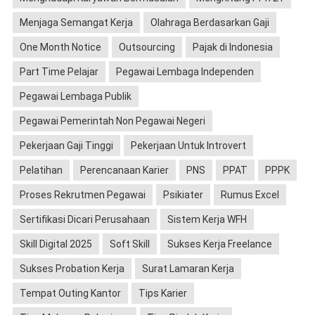
Menjaga Semangat Kerja
Olahraga Berdasarkan Gaji
One Month Notice
Outsourcing
Pajak di Indonesia
Part Time Pelajar
Pegawai Lembaga Independen
Pegawai Lembaga Publik
Pegawai Pemerintah Non Pegawai Negeri
Pekerjaan Gaji Tinggi
Pekerjaan Untuk Introvert
Pelatihan
Perencanaan Karier
PNS
PPAT
PPPK
Proses Rekrutmen Pegawai
Psikiater
Rumus Excel
Sertifikasi Dicari Perusahaan
Sistem Kerja WFH
Skill Digital 2025
Soft Skill
Sukses Kerja Freelance
Sukses Probation Kerja
Surat Lamaran Kerja
Tempat Outing Kantor
Tips Karier