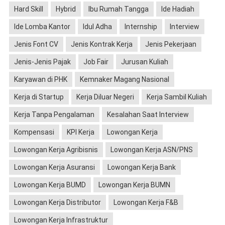
Hard Skill
Hybrid
Ibu Rumah Tangga
Ide Hadiah
Ide Lomba Kantor
Idul Adha
Internship
Interview
Jenis Font CV
Jenis Kontrak Kerja
Jenis Pekerjaan
Jenis-Jenis Pajak
Job Fair
Jurusan Kuliah
Karyawan di PHK
Kemnaker Magang Nasional
Kerja di Startup
Kerja Diluar Negeri
Kerja Sambil Kuliah
Kerja Tanpa Pengalaman
Kesalahan Saat Interview
Kompensasi
KPI Kerja
Lowongan Kerja
Lowongan Kerja Agribisnis
Lowongan Kerja ASN/PNS
Lowongan Kerja Asuransi
Lowongan Kerja Bank
Lowongan Kerja BUMD
Lowongan Kerja BUMN
Lowongan Kerja Distributor
Lowongan Kerja F&B
Lowongan Kerja Infrastruktur