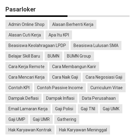
Pasarloker
Admin Online Shop
Alasan Berhenti Kerja
Alasan Cuti Kerja
Apa Itu KPI
Beasiswa Keolahragaan LPDP
Beasiswa Lulusan SMA
Belajar Skill Baru
BUMN
BUMN Group
Cara Kerja Remote
Cara Membangun Karir
Cara Mencari Kerja
Cara Naik Gaji
Cara Negosiasi Gaji
Contoh KPI
Contoh Passive Income
Curriculum Vitae
Dampak Deflasi
Dampak Inflasi
Data Perusahaan
Email Lamaran Kerja
Gaji Polisi
Gaji TNI
Gaji UMK
Gaji UMP
Gaji UMR
Gathering
Hak Karyawan Kontrak
Hak Karyawan Meninggal