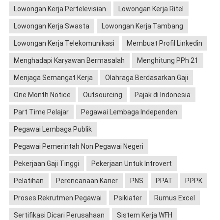
Lowongan Kerja Pertelevisian
Lowongan Kerja Ritel
Lowongan Kerja Swasta
Lowongan Kerja Tambang
Lowongan Kerja Telekomunikasi
Membuat Profil Linkedin
Menghadapi Karyawan Bermasalah
Menghitung PPh 21
Menjaga Semangat Kerja
Olahraga Berdasarkan Gaji
One Month Notice
Outsourcing
Pajak di Indonesia
Part Time Pelajar
Pegawai Lembaga Independen
Pegawai Lembaga Publik
Pegawai Pemerintah Non Pegawai Negeri
Pekerjaan Gaji Tinggi
Pekerjaan Untuk Introvert
Pelatihan
Perencanaan Karier
PNS
PPAT
PPPK
Proses Rekrutmen Pegawai
Psikiater
Rumus Excel
Sertifikasi Dicari Perusahaan
Sistem Kerja WFH