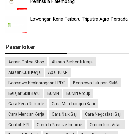
Peninsula Palembang
Lowongan Kerja Terbaru Triputra Agro Persada
Pasarloker
Admin Online Shop
Alasan Berhenti Kerja
Alasan Cuti Kerja
Apa Itu KPI
Beasiswa Keolahragaan LPDP
Beasiswa Lulusan SMA
Belajar Skill Baru
BUMN
BUMN Group
Cara Kerja Remote
Cara Membangun Karir
Cara Mencari Kerja
Cara Naik Gaji
Cara Negosiasi Gaji
Contoh KPI
Contoh Passive Income
Curriculum Vitae