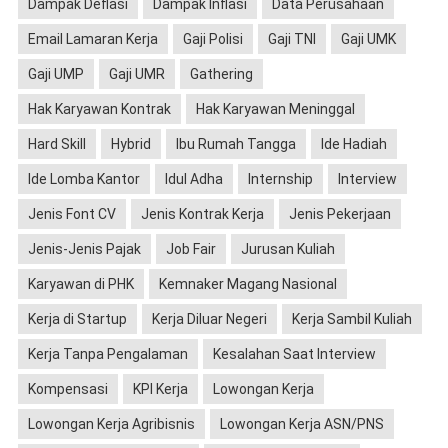
Dampak Deflasi
Dampak Inflasi
Data Perusahaan
Email Lamaran Kerja
Gaji Polisi
Gaji TNI
Gaji UMK
Gaji UMP
Gaji UMR
Gathering
Hak Karyawan Kontrak
Hak Karyawan Meninggal
Hard Skill
Hybrid
Ibu Rumah Tangga
Ide Hadiah
Ide Lomba Kantor
Idul Adha
Internship
Interview
Jenis Font CV
Jenis Kontrak Kerja
Jenis Pekerjaan
Jenis-Jenis Pajak
Job Fair
Jurusan Kuliah
Karyawan di PHK
Kemnaker Magang Nasional
Kerja di Startup
Kerja Diluar Negeri
Kerja Sambil Kuliah
Kerja Tanpa Pengalaman
Kesalahan Saat Interview
Kompensasi
KPI Kerja
Lowongan Kerja
Lowongan Kerja Agribisnis
Lowongan Kerja ASN/PNS