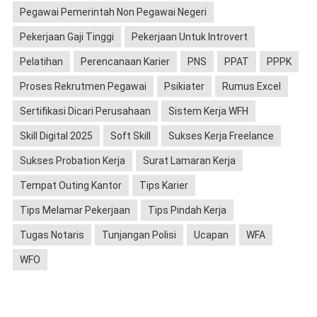
Pegawai Pemerintah Non Pegawai Negeri
Pekerjaan Gaji Tinggi
Pekerjaan Untuk Introvert
Pelatihan
Perencanaan Karier
PNS
PPAT
PPPK
Proses Rekrutmen Pegawai
Psikiater
Rumus Excel
Sertifikasi Dicari Perusahaan
Sistem Kerja WFH
Skill Digital 2025
Soft Skill
Sukses Kerja Freelance
Sukses Probation Kerja
Surat Lamaran Kerja
Tempat Outing Kantor
Tips Karier
Tips Melamar Pekerjaan
Tips Pindah Kerja
Tugas Notaris
Tunjangan Polisi
Ucapan
WFA
WFO