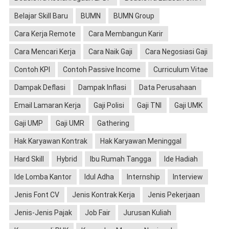
Belajar Skill Baru
BUMN
BUMN Group
Cara Kerja Remote
Cara Membangun Karir
Cara Mencari Kerja
Cara Naik Gaji
Cara Negosiasi Gaji
Contoh KPI
Contoh Passive Income
Curriculum Vitae
Dampak Deflasi
Dampak Inflasi
Data Perusahaan
Email Lamaran Kerja
Gaji Polisi
Gaji TNI
Gaji UMK
Gaji UMP
Gaji UMR
Gathering
Hak Karyawan Kontrak
Hak Karyawan Meninggal
Hard Skill
Hybrid
Ibu Rumah Tangga
Ide Hadiah
Ide Lomba Kantor
Idul Adha
Internship
Interview
Jenis Font CV
Jenis Kontrak Kerja
Jenis Pekerjaan
Jenis-Jenis Pajak
Job Fair
Jurusan Kuliah