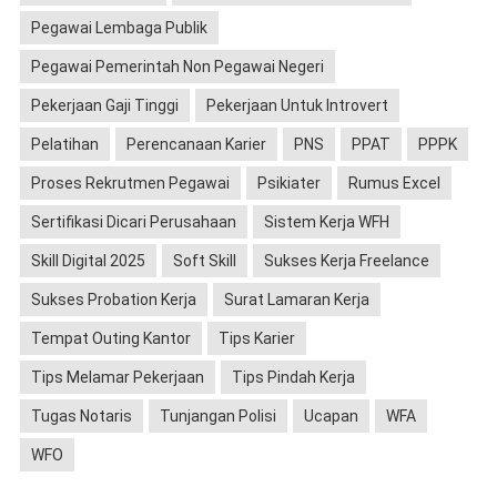
Pegawai Lembaga Publik
Pegawai Pemerintah Non Pegawai Negeri
Pekerjaan Gaji Tinggi
Pekerjaan Untuk Introvert
Pelatihan
Perencanaan Karier
PNS
PPAT
PPPK
Proses Rekrutmen Pegawai
Psikiater
Rumus Excel
Sertifikasi Dicari Perusahaan
Sistem Kerja WFH
Skill Digital 2025
Soft Skill
Sukses Kerja Freelance
Sukses Probation Kerja
Surat Lamaran Kerja
Tempat Outing Kantor
Tips Karier
Tips Melamar Pekerjaan
Tips Pindah Kerja
Tugas Notaris
Tunjangan Polisi
Ucapan
WFA
WFO