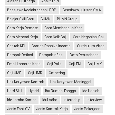
Alasan Cuti Kerja
Apa Itu KPI
Beasiswa Keolahragaan LPDP
Beasiswa Lulusan SMA
Belajar Skill Baru
BUMN
BUMN Group
Cara Kerja Remote
Cara Membangun Karir
Cara Mencari Kerja
Cara Naik Gaji
Cara Negosiasi Gaji
Contoh KPI
Contoh Passive Income
Curriculum Vitae
Dampak Deflasi
Dampak Inflasi
Data Perusahaan
Email Lamaran Kerja
Gaji Polisi
Gaji TNI
Gaji UMK
Gaji UMP
Gaji UMR
Gathering
Hak Karyawan Kontrak
Hak Karyawan Meninggal
Hard Skill
Hybrid
Ibu Rumah Tangga
Ide Hadiah
Ide Lomba Kantor
Idul Adha
Internship
Interview
Jenis Font CV
Jenis Kontrak Kerja
Jenis Pekerjaan