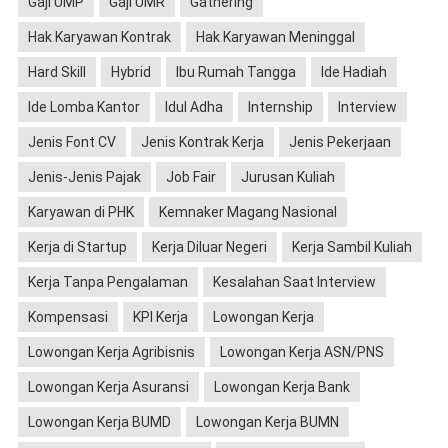
Gaji UMP
Gaji UMR
Gathering
Hak Karyawan Kontrak
Hak Karyawan Meninggal
Hard Skill
Hybrid
Ibu Rumah Tangga
Ide Hadiah
Ide Lomba Kantor
Idul Adha
Internship
Interview
Jenis Font CV
Jenis Kontrak Kerja
Jenis Pekerjaan
Jenis-Jenis Pajak
Job Fair
Jurusan Kuliah
Karyawan di PHK
Kemnaker Magang Nasional
Kerja di Startup
Kerja Diluar Negeri
Kerja Sambil Kuliah
Kerja Tanpa Pengalaman
Kesalahan Saat Interview
Kompensasi
KPI Kerja
Lowongan Kerja
Lowongan Kerja Agribisnis
Lowongan Kerja ASN/PNS
Lowongan Kerja Asuransi
Lowongan Kerja Bank
Lowongan Kerja BUMD
Lowongan Kerja BUMN