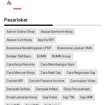
Pasarloker
Admin Online Shop
Alasan Berhenti Kerja
Alasan Cuti Kerja
Apa Itu KPI
Beasiswa Keolahragaan LPDP
Beasiswa Lulusan SMA
Belajar Skill Baru
BUMN
BUMN Group
Cara Kerja Remote
Cara Membangun Karir
Cara Mencari Kerja
Cara Naik Gaji
Cara Negosiasi Gaji
Contoh KPI
Contoh Passive Income
Curriculum Vitae
Dampak Deflasi
Dampak Inflasi
Data Perusahaan
Email Lamaran Kerja
Gaji Polisi
Gaji TNI
Gaji UMK