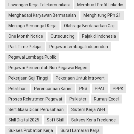
Lowongan Kerja Telekomunikasi
Membuat Profil Linkedin
Menghadapi Karyawan Bermasalah
Menghitung PPh 21
Menjaga Semangat Kerja
Olahraga Berdasarkan Gaji
One Month Notice
Outsourcing
Pajak di Indonesia
Part Time Pelajar
Pegawai Lembaga Independen
Pegawai Lembaga Publik
Pegawai Pemerintah Non Pegawai Negeri
Pekerjaan Gaji Tinggi
Pekerjaan Untuk Introvert
Pelatihan
Perencanaan Karier
PNS
PPAT
PPPK
Proses Rekrutmen Pegawai
Psikiater
Rumus Excel
Sertifikasi Dicari Perusahaan
Sistem Kerja WFH
Skill Digital 2025
Soft Skill
Sukses Kerja Freelance
Sukses Probation Kerja
Surat Lamaran Kerja