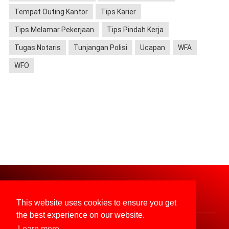
Tempat Outing Kantor
Tips Karier
Tips Melamar Pekerjaan
Tips Pindah Kerja
Tugas Notaris
Tunjangan Polisi
Ucapan
WFA
WFO
About
Contact
This website uses cookies to ensure you get
Sitemap
Disclaimer
the best experience on our website.
Privacy Policy
Posting LOKER
Learn more