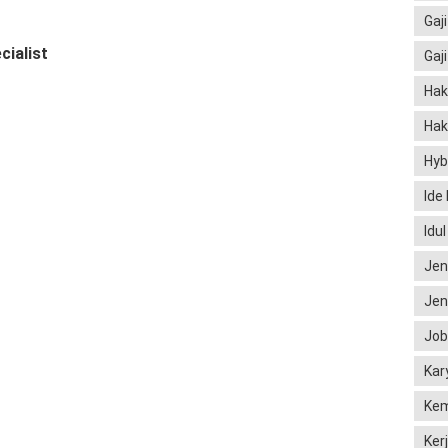
Gaji
cialist
Gaj
Hak
Hak
Hyb
Ide
Idu
Jen
Jen
Job
Kar
Kem
Ker