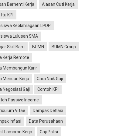
san Berhenti Kerja
Alasan Cuti Kerja
 Itu KPI
siswa Keolahragaan LPDP
siswa Lulusan SMA
jar Skill Baru
BUMN
BUMN Group
a Kerja Remote
a Membangun Karir
a Mencari Kerja
Cara Naik Gaji
a Negosiasi Gaji
Contoh KPI
toh Passive Income
riculum Vitae
Dampak Deflasi
pak Inflasi
Data Perusahaan
il Lamaran Kerja
Gaji Polisi