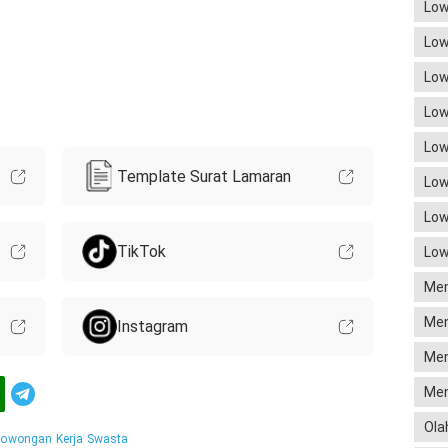
Low
Low
Low
Low
Low
Template Surat Lamaran
Low
Low
TikTok
Low
Mem
Men
Instagram
Men
Men
Telegram
Ola
Lowongan Kerja Swasta