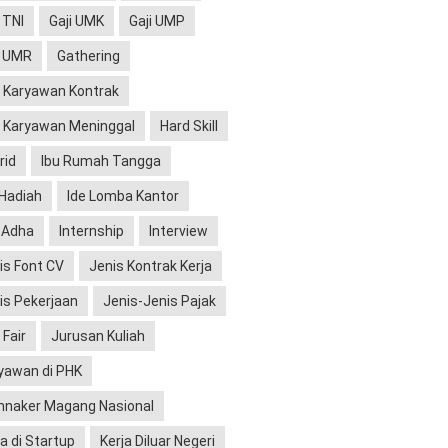
 TNI
Gaji UMK
Gaji UMP
i UMR
Gathering
 Karyawan Kontrak
 Karyawan Meninggal
Hard Skill
rid
Ibu Rumah Tangga
 Hadiah
Ide Lomba Kantor
l Adha
Internship
Interview
is Font CV
Jenis Kontrak Kerja
is Pekerjaan
Jenis-Jenis Pajak
 Fair
Jurusan Kuliah
yawan di PHK
naker Magang Nasional
ja di Startup
Kerja Diluar Negeri