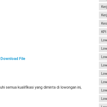
Ker
Ker
Kes
KPI
Low
Low
Low
Download File
Low
Low
Low
 semua kualifikasi yang diminta di lowongan ini,
Low
Low