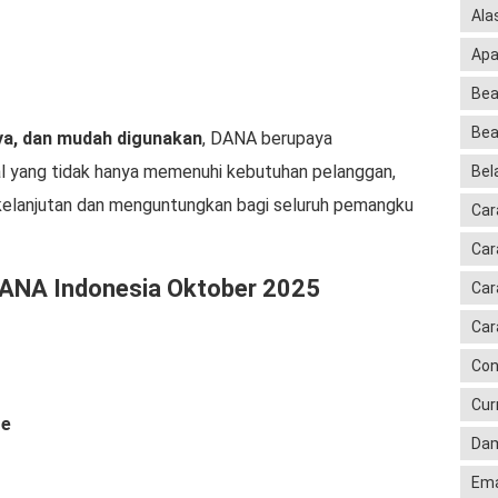
Ala
Apa
Bea
Bea
ya, dan mudah digunakan
, DANA berupaya
al yang tidak hanya memenuhi kebutuhan pelanggan,
Bela
rkelanjutan dan menguntungkan bagi seluruh pemangku
Car
Car
ANA Indonesia Oktober 2025
Car
Car
Con
Cur
te
Dam
Ema