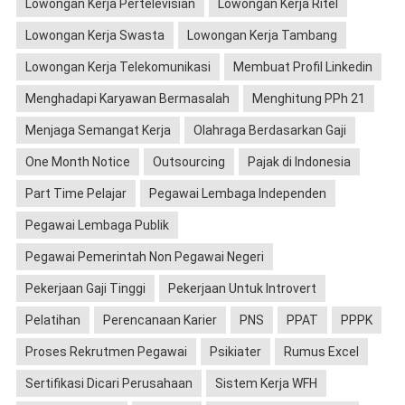
Lowongan Kerja Pertelevisian
Lowongan Kerja Ritel
Lowongan Kerja Swasta
Lowongan Kerja Tambang
Lowongan Kerja Telekomunikasi
Membuat Profil Linkedin
Menghadapi Karyawan Bermasalah
Menghitung PPh 21
Menjaga Semangat Kerja
Olahraga Berdasarkan Gaji
One Month Notice
Outsourcing
Pajak di Indonesia
Part Time Pelajar
Pegawai Lembaga Independen
Pegawai Lembaga Publik
Pegawai Pemerintah Non Pegawai Negeri
Pekerjaan Gaji Tinggi
Pekerjaan Untuk Introvert
Pelatihan
Perencanaan Karier
PNS
PPAT
PPPK
Proses Rekrutmen Pegawai
Psikiater
Rumus Excel
Sertifikasi Dicari Perusahaan
Sistem Kerja WFH