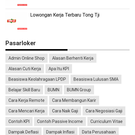
Lowongan Kerja Terbaru Tong Tji
Pasarloker
Admin Online Shop
Alasan Berhenti Kerja
Alasan Cuti Kerja
Apa Itu KPI
Beasiswa Keolahragaan LPDP
Beasiswa Lulusan SMA
Belajar Skill Baru
BUMN
BUMN Group
Cara Kerja Remote
Cara Membangun Karir
Cara Mencari Kerja
Cara Naik Gaji
Cara Negosiasi Gaji
Contoh KPI
Contoh Passive Income
Curriculum Vitae
Dampak Deflasi
Dampak Inflasi
Data Perusahaan