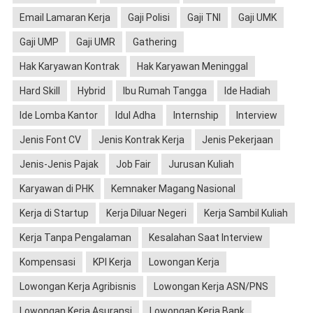
Email Lamaran Kerja
Gaji Polisi
Gaji TNI
Gaji UMK
Gaji UMP
Gaji UMR
Gathering
Hak Karyawan Kontrak
Hak Karyawan Meninggal
Hard Skill
Hybrid
Ibu Rumah Tangga
Ide Hadiah
Ide Lomba Kantor
Idul Adha
Internship
Interview
Jenis Font CV
Jenis Kontrak Kerja
Jenis Pekerjaan
Jenis-Jenis Pajak
Job Fair
Jurusan Kuliah
Karyawan di PHK
Kemnaker Magang Nasional
Kerja di Startup
Kerja Diluar Negeri
Kerja Sambil Kuliah
Kerja Tanpa Pengalaman
Kesalahan Saat Interview
Kompensasi
KPI Kerja
Lowongan Kerja
Lowongan Kerja Agribisnis
Lowongan Kerja ASN/PNS
Lowongan Kerja Asuransi
Lowongan Kerja Bank